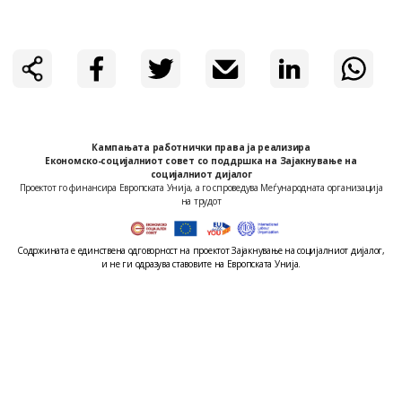
Кампањата работнички права ја реализира
Економско-социјалниот совет co поддршка на Зајакнување на
социјалниот дијалог
Проектот го финансира Европската Унија, а го спроведува Меѓународната организација
на трудот
Содржината е единствена одговорност на проектот Зајакнување на социјалниот дијалог,
и не ги одразува ставовите на Европската Унија.