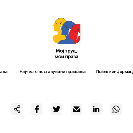
рава
Најчесто поставувани прашања
Повеќе информа