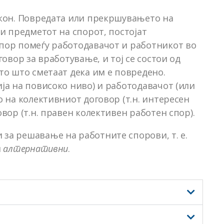
акон. Повредата или прекршувањето на
и предметот на спорот, постојат
пор помеѓу работодавачот и работникот во
овор за вработување, и тој се состои од
то што сметаат дека им е повредено.
ја на повисоко ниво) и работодавачот (или
 на колективниот договор (т.н. интересен
вор (т.н. правен колективен работен спор).
за решавање на работните спорови, т. е.
и
алтернативни
.