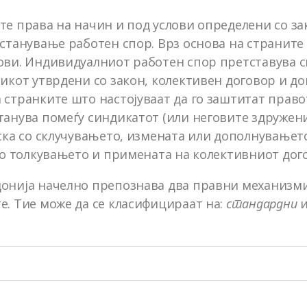
те права на начин и под услови определени со з
станување работен спор. Врз основа на страните 
ови. Индивидуалниот работен спор претставува с
кот утврдени со закон, колективен договор и дог
странките што настојуваат да го заштитат право
анува помеѓу синдикатот (или неговите здружени
ска со склучувањето, измената или дополнувањето
со толкувањето и примената на колективниот дого
онија начелно препознава два правни механизми 
е. Тие може да се класифицираат на:
стандардни