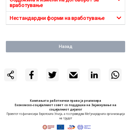
вработување
Нестандардни форми на вработување
Назад
Кампањата работнички права ја реализира
Економско-социјалниот совет co поддршка на Зајакнување на
социјалниот дијалог
Проектот го финансира Европската Унија, а го спроведува Меѓународната организација
на трудот